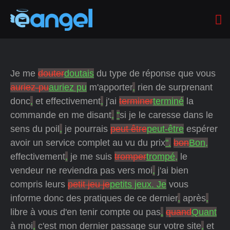
Je me
douter
doutais
du type de réponse que vous
auriez-pu
auriez pu
m'apporter
,
rien de surprenant
donc
,
et effectivement
,
j'ai
terminer
terminé
la
commande en me disant
,
"
si je le caresse dans le
sens du poil
,
je pourrais
peut être
peut-être
espérer
avoir un service complet au vu du prix
".
bon
Bon,
effectivement
,
je me suis
tromper
trompé,
le
vendeur ne reviendra pas vers moi
,
j'ai bien
compris leurs
petit jeu je
petits jeux. Je
vous
informe donc des pratiques de ce dernier
,
après
,
libre à vous d'en tenir compte ou pas
.
quand
Quant
à moi
,
c'est mon dernier passage sur votre site
,
et