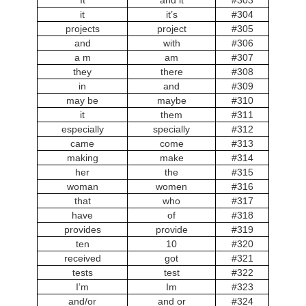
It
and it
#303
it
it’s
#304
projects
project
#305
and
with
#306
a m
am
#307
they
there
#308
in
and
#309
may be
maybe
#310
it
them
#311
especially
specially
#312
came
come
#313
making
make
#314
her
the
#315
woman
women
#316
that
who
#317
have
of
#318
provides
provide
#319
ten
10
#320
received
got
#321
tests
test
#322
I’m
Im
#323
and/or
and or
#324