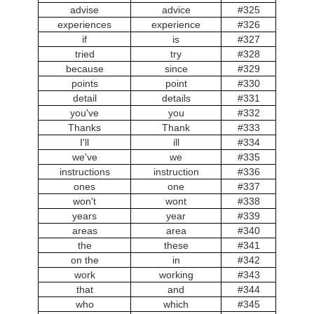
advise
advice
#325
experiences
experience
#326
if
is
#327
tried
try
#328
because
since
#329
points
point
#330
detail
details
#331
you've
you
#332
Thanks
Thank
#333
I'll
ill
#334
we've
we
#335
instructions
instruction
#336
ones
one
#337
won't
wont
#338
years
year
#339
areas
area
#340
the
these
#341
on the
in
#342
work
working
#343
that
and
#344
who
which
#345