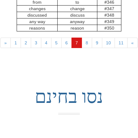
from
to
#346
changes
change
#347
discussed
discuss
#348
any way
anyway
#349
reasons
reason
#350
«
1
2
3
4
5
6
7
8
9
10
11
»
נסו בחינם