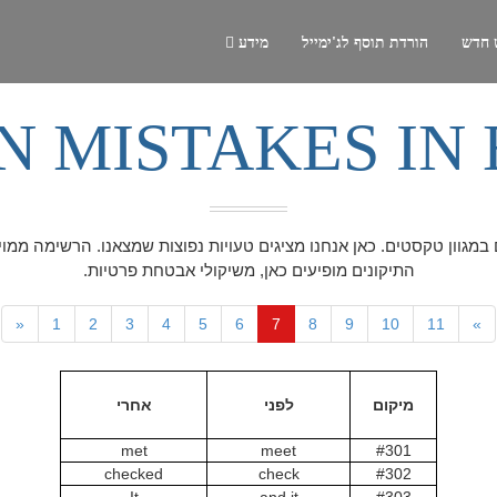
 חדש
הורדת תוסף לג'ימייל
מידע
 MISTAKES IN 
ם במגוון טקסטים. כאן אנחנו מציגים טעויות נפוצות שמצאנו. הרשימה ממו
התיקונים מופיעים כאן, משיקולי אבטחת פרטיות.
«
1
2
3
4
5
6
7
8
9
10
11
»
מיקום
לפני
אחרי
met
meet
#301
checked
check
#302