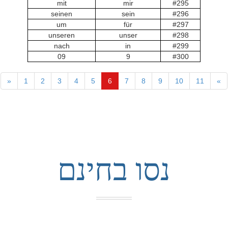
mit
mir
#295
seinen
sein
#296
um
für
#297
unseren
unser
#298
nach
in
#299
09
9
#300
«
1
2
3
4
5
6
7
8
9
10
11
»
נסו בחינם