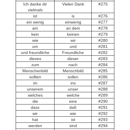
Ich danke dir
Vielen Dank
#275
vielmals
ist
is
#276
ein wenig
einwenig
#277
am
an dem
#278
kein
keinen
#279
wie
wir
#280
um
und
#281
und freundliche
Freundliche
#282
dieses
dieser
#283
zum
nach
#284
Menschenbild
Menschbild
#285
sollten
sollen
#286
im
ins
#287
unserem
unser
#288
welches
welche
#289
die
eine
#290
dass
daß
#291
wir
wie
#292
hat
ist
#293
werden
sind
#294