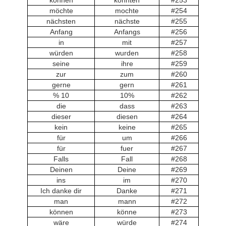
können
könnten
#253
möchte
mochte
#254
nächsten
nächste
#255
Anfang
Anfangs
#256
in
mit
#257
würden
wurden
#258
seine
ihre
#259
zur
zum
#260
gerne
gern
#261
10 %
10%
#262
die
dass
#263
dieser
diesen
#264
kein
keine
#265
für
um
#266
für
fuer
#267
Falls
Fall
#268
Deinen
Deine
#269
ins
im
#270
Ich danke dir
Danke
#271
man
mann
#272
können
könne
#273
wäre
würde
#274