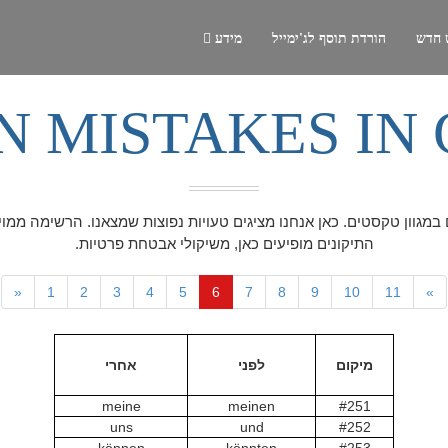
 חדש
הורדת תוסף לג'ימייל
מידע
 MISTAKES IN
ם במגוון טקסטים. כאן אנחנו מציגים טעויות נפוצות שמצאנו. הרשימה ממו
התיקונים מופיעים כאן, משיקולי אבטחת פרטיות.
«
1
2
3
4
5
6
7
8
9
10
11
»
מיקום
לפני
אחרי
meine
meinen
#251
uns
und
#252