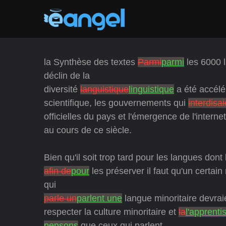
la Synthèse des textes
Parmi
parmi
les 6000 l
déclin de la
diversité
languistique
linguistique
a été accélé
scientifique, les gouvernements qui
interdisai
officielles du pays et l'émergence de l'interne
au cours de ce siècle.
Bien qu'il soit trop tard pour les langues do
afin de
pour
les préserver il faut qu'un certai
qui
parle un
parlent une
langue minoritaire devrai
respecter la culture minoritaire et
la
l'apprenti
pensons
que ceux qui parlent