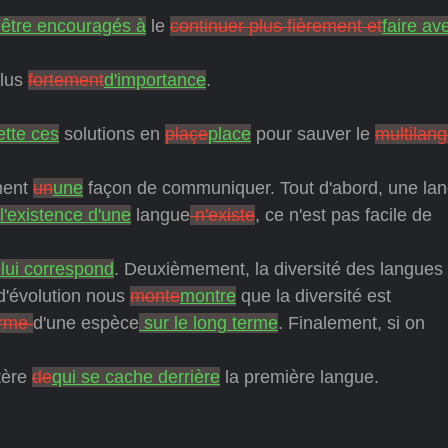
 être encouragés à
le
continuer plus fièrement et
faire ave
lus
fortement
d'importance
.
ette ces
solutions en
plaçe
place
pour sauver le
multilan
ment
un
une
façon de communiquer. Tout d'abord, une la
l'existence d'une
langue
n'existe
, ce n'est pas facile de
 lui correspond
. Deuxièmement, la diversité des langues 
 d'évolution nous
monte
montre
que la diversité est
erme
d'une espèce
sur le long terme
. Finalement, si on
tère
de
qui se cache derrière
la première langue.