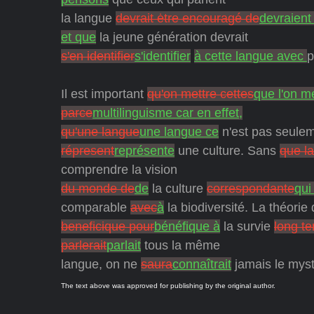
la langue
devrait ėtre encouragé de
devraient
et que
la jeune génération devrait
s'en identifier
s'identifier
à cette langue avec
p
Il est important
qu'on mettre cettes
que l'on m
parce
multilinguisme car en effet,
qu'une langue
une langue ce
n'est pas seule
répresent
représente
une culture. Sans
que la
comprendre la vision
du monde de
de
la culture
correspondante
qui
comparable
avec
à
la biodiversité. La théorie
beneficique pour
bénéfique à
la survie
long t
parlerait
parlait
tous la même
langue, on ne
saura
connaîtrait
jamais le mys
The text above was approved for publishing by the original author.