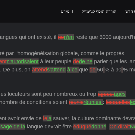
 חדש
הורדת תוסף לג'ימייל
מידע
angues qui ont existé, il
ne
n'en
reste que 6000 aujourd'h
ré par l'homogénéisation globale, comme le progrès
ent
n'autorisaient
à leur peuple
de
de ne
parler que les la
t. De plus, on
attend
s'attend
à ce
que
de
50
% à 90
% mo
nt les locuteurs sont peu nombreux ou trop
agées,
âgés
n nombre de conditions soient
réunis
réunies
:
lesquelles
le
ent avoir envie de
le
la
sauver, la culture dominante devra
ssage de la
langue devrait être
éduqué
donné
.
On dirait
N