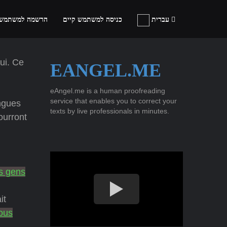
עברית
כניסה למשתמש קיים
הרשמה למשתמש
ui. Ce
EANGEL.ME
eAngel.me is a human proofreading
service that enables you to correct your
ngues
texts by live professionals in minutes.
urront
s gens
it
ous