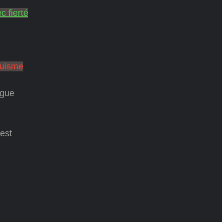
c fierté
guisme
ngue
est