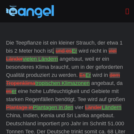
Die Teepflanze ist ein kleiner Strauch, der etwa 1
bis 2 Meter hoch ist
.
und es
Er
wird nicht in
viel
Länder
vielen Ländern
angebaut, weil er ein
besonderes Klima braucht, um in der geforderten
Qualität produziert zu werden.
Es
Er
wird in
dem
Tropenklima
tropischen Klimazonen
angebaut, da
es
er
eine hohe Luftfeuchtigkeit und Gebiete mit
starken Regenfällen benötigt. Tee wird auf großen
Plantage in
Plantagen in den
vier
Länder
Ländern
China, Indien, Kenia und Sri Lanka angebaut.
Deutschland importiert pro Jahr im Schnitt 51.000
Tonnen Tee. Der Deutsche trinkt somit ca. 68 Liter