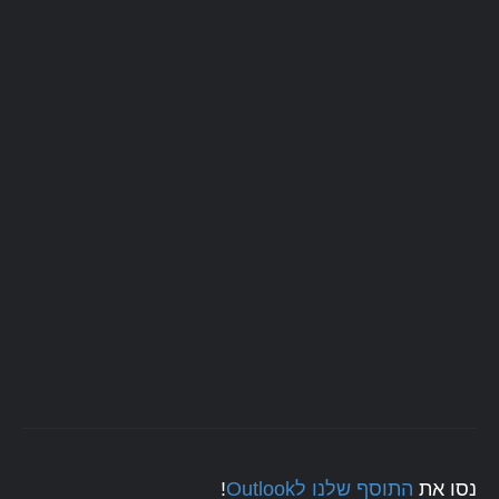
!
התוסף שלנו לOutlook
נסו את