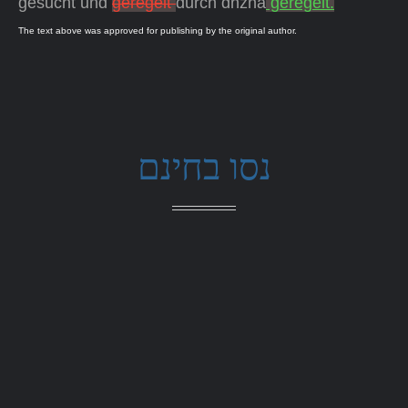
gesucht und
geregelt
durch dnzna
geregelt.
The text above was approved for publishing by the original author.
נסו בחינם