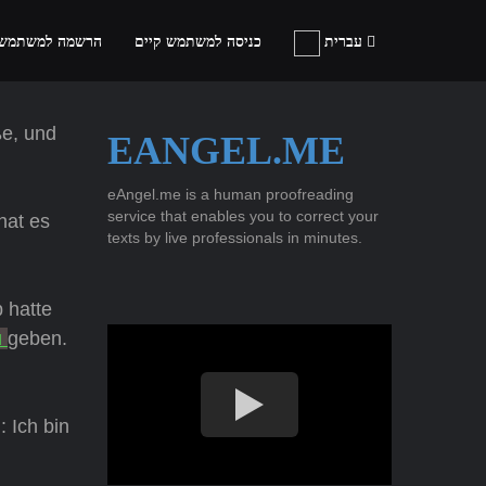
עברית
כניסה למשתמש קיים
הרשמה למשתמש
ße, und
EANGEL.ME
eAngel.me is a human proofreading
service that enables you to correct your
hat es
texts by live professionals in minutes.
b hatte
u
geben.
 Ich bin