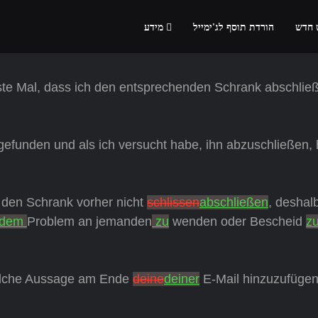
 חדש
הורדת תוסף לג'ימייל
מידע
ste Mal, dass ich den entsprechenden Schrank abschlie
gefunden und als ich versucht habe, ihn abzuschließen, 
n den Schrank vorher nicht
schlissen
abschließen
, deshal
dem
Problem an jemanden
zu
wenden oder Bescheid
z
 solche Aussage am Ende
deine
deiner
E-Mail hinzuzufügen: