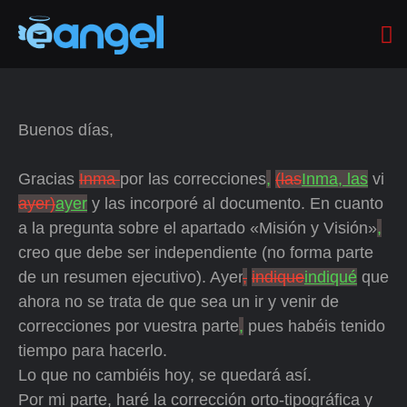
Buenos días,
Gracias
Inma
por las correcciones
,
(las
Inma, las
vi
ayer)
ayer
y las incorporé al documento. En cuanto
a la pregunta sobre el apartado «Misión y Visión»
,
creo que debe ser independiente (no forma parte
de un resumen ejecutivo). Ayer
,
indique
indiqué
que
ahora no se trata de que sea un ir y venir de
correcciones por vuestra parte
,
pues habéis tenido
tiempo para hacerlo.
Lo que no cambiéis hoy, se quedará así.
Por mi parte, haré la corrección orto-tipográfica y