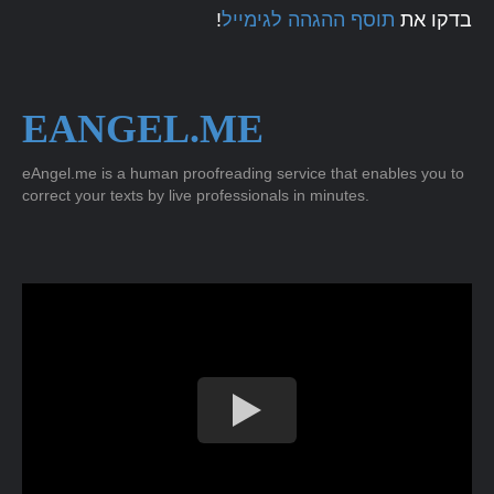
!
תוסף ההגהה לגימייל
בדקו את
EANGEL.ME
eAngel.me is a human proofreading service that enables you to
correct your texts by live professionals in minutes.