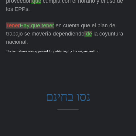
proveedor
que
cumpla con el horario y el uso de
los EPPs.
Tener
Hay que tener
en cuenta que el plan de
trabajo se movería dependiendo
de
la coyuntura
nacional.
The text above was approved for publishing by the original author.
נסו בחינם