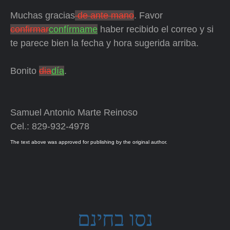
Muchas gracias
de ante mano
. Favor
confirmar
confírmame
haber recibido el correo y si
te parece bien la fecha y hora sugerida arriba.
Bonito
dia
día
.
Samuel Antonio Marte Reinoso
Cel.: 829-932-4978
The text above was approved for publishing by the original author.
נסו בחינם