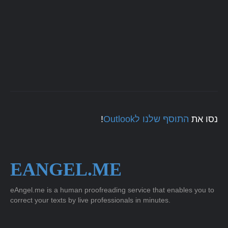
!
התוסף שלנו לOutlook
נסו את
EANGEL.ME
eAngel.me is a human proofreading service that enables you to
correct your texts by live professionals in minutes.