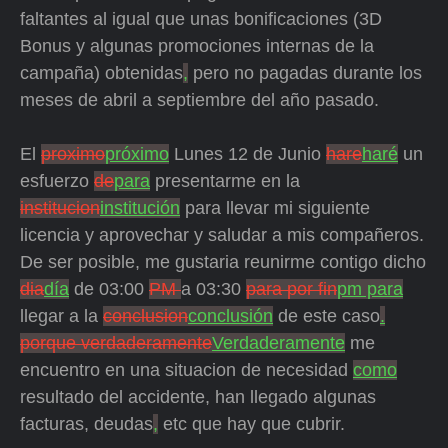
faltantes al igual que unas bonificaciones (3D
Bonus y algunas promociones internas de la
campaña) obtenidas
,
pero no pagadas durante los
meses de abril a septiembre del año pasado.
El
proximo
próximo
Lunes 12 de Junio
hare
haré
un
esfuerzo
de
para
presentarme en la
institucion
institución
para llevar mi siguiente
licencia y aprovechar y saludar a mis compañeros.
De ser posible, me gustaria reunirme contigo dicho
dia
día
de 03:00
PM
a 03:30
para por fin
pm para
llegar a la
conclusion
conclusión
de este caso
.
porque verdaderamente
Verdaderamente
me
encuentro en una situacion de necesidad
como
resultado del accidente, han llegado algunas
facturas, deudas
,
etc que hay que cubrir.