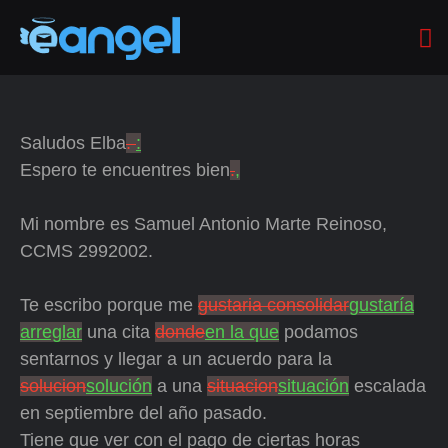
Saludos Elba
.
:
Espero te encuentres bien
.
,
Mi nombre es Samuel Antonio Marte Reinoso,
CCMS 2992002.
Te escribo porque me
gustaria consolidar
gustaría
arreglar
una cita
donde
en la que
podamos
sentarnos y llegar a un acuerdo para la
solucion
solución
a una
situacion
situación
escalada
en septiembre del año pasado.
Tiene que ver con el pago de ciertas horas