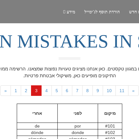
 חדש
הורדת תוסף לג'ימייל
מידע
 MISTAKES IN 
ם במגוון טקסטים. כאן אנחנו מציגים טעויות נפוצות שמצאנו. הרשימה ממו
התיקונים מופיעים כאן, משיקולי אבטחת פרטיות.
«
1
2
3
4
5
6
7
8
9
10
11
»
מיקום
לפני
אחרי
de
por
#101
dónde
donde
#102