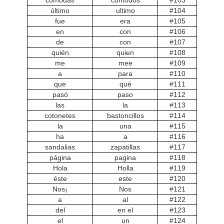
cómodas
cómodos
#103
último
ultimo
#104
fue
era
#105
en
con
#106
de
con
#107
quién
quien
#108
me
mee
#109
a
para
#110
que
qué
#111
pasó
paso
#112
las
la
#113
cotonetes
bastoncillos
#114
la
una
#115
ha
a
#116
sandalias
zapatillas
#117
página
pagina
#118
Hola
Holla
#119
éste
este
#120
¡Nos
Nos
#121
a
al
#122
del
en el
#123
el
un
#124