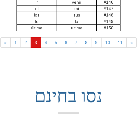
ir
venir
#146
el
mi
#147
los
sus
#148
lo
la
#149
última
ultima
#150
«
1
2
3
4
5
6
7
8
9
10
11
»
נסו בחינם