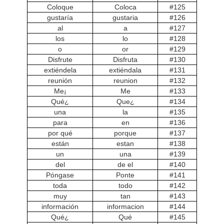
Coloque
Coloca
#125
gustaría
gustaria
#126
al
a
#127
los
lo
#128
o
or
#129
Disfrute
Disfruta
#130
extiéndela
extiéndala
#131
reunión
reunion
#132
¡Me
Me
#133
¿Qué
¿Que
#134
una
la
#135
para
en
#136
por qué
porque
#137
están
estan
#138
un
una
#139
del
de el
#140
Póngase
Ponte
#141
toda
todo
#142
muy
tan
#143
información
informacion
#144
¿Qué
Qué
#145