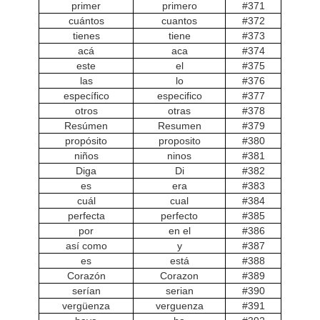
primer
primero
#371
cuántos
cuantos
#372
tienes
tiene
#373
acá
aca
#374
este
el
#375
las
lo
#376
específico
especifico
#377
otros
otras
#378
Resúmen
Resumen
#379
propósito
proposito
#380
niños
ninos
#381
Diga
Di
#382
es
era
#383
cuál
cual
#384
perfecta
perfecto
#385
por
en el
#386
así como
y
#387
es
está
#388
Corazón
Corazon
#389
serían
serian
#390
vergüenza
verguenza
#391