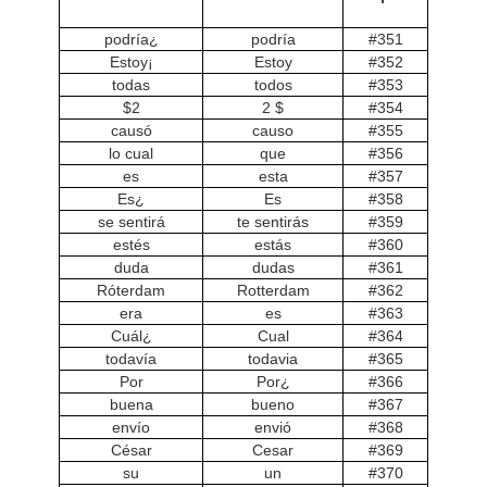
¿podría
podría
#351
¡Estoy
Estoy
#352
todas
todos
#353
$2
$ 2
#354
causó
causo
#355
lo cual
que
#356
es
esta
#357
¿Es
Es
#358
se sentirá
te sentirás
#359
estés
estás
#360
duda
dudas
#361
Róterdam
Rotterdam
#362
era
es
#363
¿Cuál
Cual
#364
todavía
todavia
#365
Por
¿Por
#366
buena
bueno
#367
envío
envió
#368
César
Cesar
#369
su
un
#370