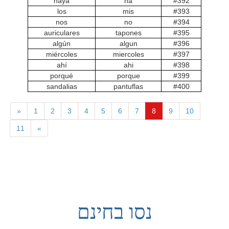
haya
ha
#392
los
mis
#393
nos
no
#394
auriculares
tapones
#395
algún
algun
#396
miércoles
miercoles
#397
ahí
ahi
#398
porqué
porque
#399
sandalias
pantuflas
#400
«
1
2
3
4
5
6
7
8
9
10
11
»
נסו בחינם