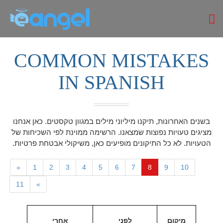
COMMON MISTAKES
IN SPANISH
בשנים האחרונות, תיקנו מיליוני מילים במגוון טקסטים. כאן אנחנו
מציגים טעויות נפוצות שמצאנו. הרשימה ממוינת לפי השכיחות של
הטעויות. לא כל התיקונים מופיעים כאן, משיקולי אבטחת פרטיות.
«
1
2
3
4
5
6
7
8
9
10
11
»
מיקום
לפני
אחרי